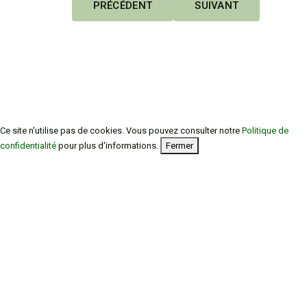
ARTICLE PRÉCÉDENT : 11 DÉC 2024
ARTICLE SUIVANT : 8 
PRÉCÉDENT
SUIVANT
Ce site n'utilise pas de cookies. Vous pouvez consulter notre
Politique de
confidentialité
pour plus d'informations.
Fermer