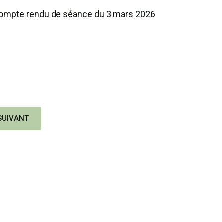
 compte rendu de séance du 3 mars 2026
T : 20 MARS 2026
ARTICLE SUIVANT : 10 FÉVRIER 2026
SUIVANT